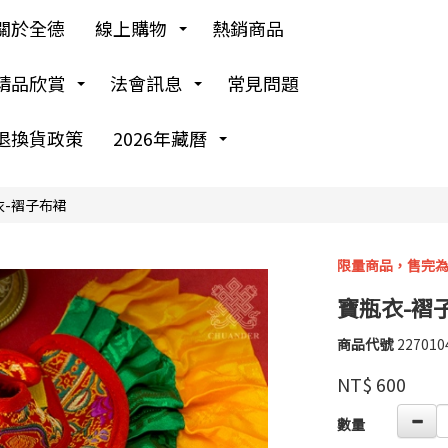
關於全德
線上購物
熱銷商品
精品欣賞
法會訊息
常見問題
退換貨政策
2026年藏曆
衣-褶子布裙
限量商品，售完
寶瓶衣-褶
商品代號
227010
227010
高
品牌
婉
NT$
600
瑜
GOODS00000000
數量