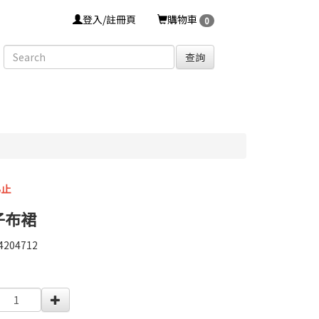
登入/註冊頁
購物車
0
查詢
為止
子布裙
4204712
4204712
0000000010098