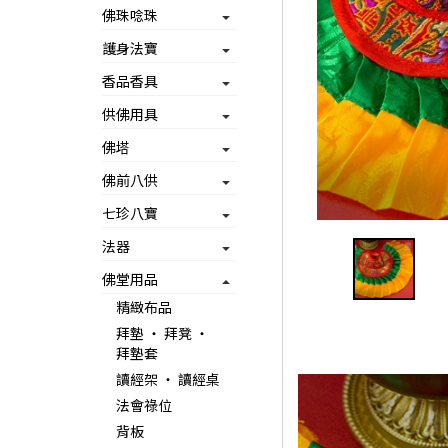
佛珠唸珠
護身法寶
香品香具
供佛用具
佛塔
佛前八供
七珍八寶
法器
佛堂用品
精緻布品
拜墊 ‧ 拜凳 ‧
拜墊套
讀經架 ‧ 讀經桌
法會祿位
背板