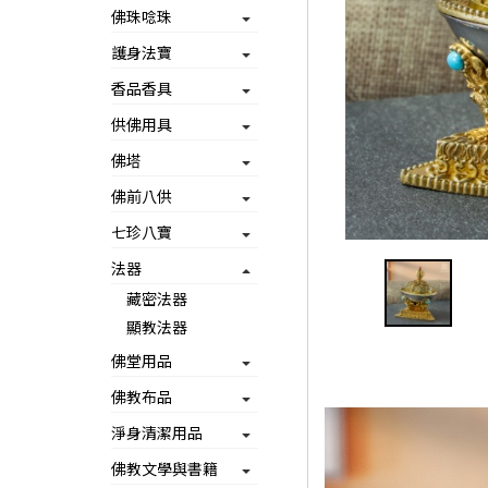
佛珠唸珠
護身法寶
香品香具
供佛用具
佛塔
佛前八供
七珍八寶
法器
藏密法器
顯教法器
佛堂用品
佛教布品
淨身清潔用品
佛教文學與書籍