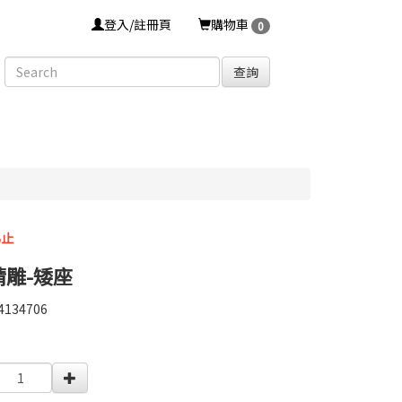
登入/註冊頁
購物車
0
查詢
為止
精雕-矮座
4134706
4134706
0000000009178