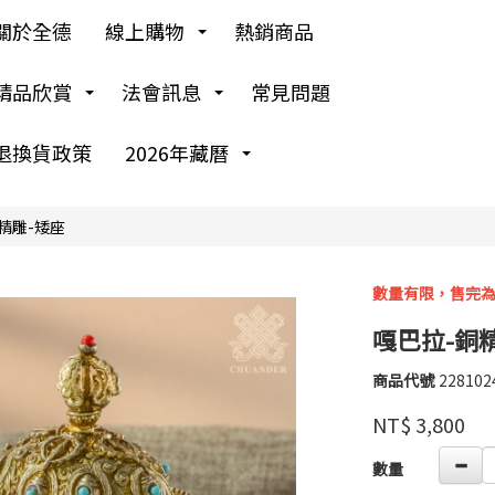
關於全德
線上購物
熱銷商品
精品欣賞
法會訊息
常見問題
退換貨政策
2026年藏曆
精雕-矮座
數量有限，售完
嘎巴拉-銅
商品代號
228102
228102
高
品牌
婉
NT$
3,800
瑜
GOODS00000000
數量