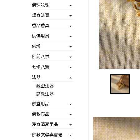
佛珠唸珠
護身法寶
香品香具
供佛用具
佛塔
佛前八供
七珍八寶
法器
藏密法器
顯教法器
佛堂用品
佛教布品
淨身清潔用品
佛教文學與書籍