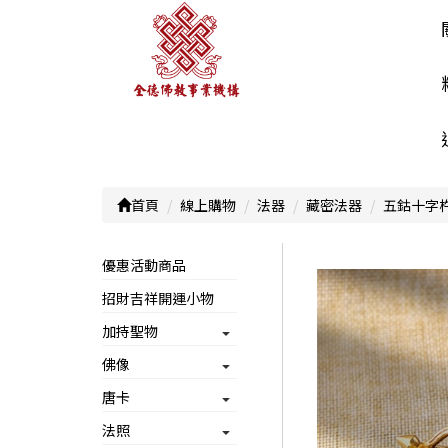
首頁
線上購物
法器
藏密法器
五鈷十字杵
優惠活動商品
招財吉祥開運小物
加持聖物
佛像
唐卡
法照