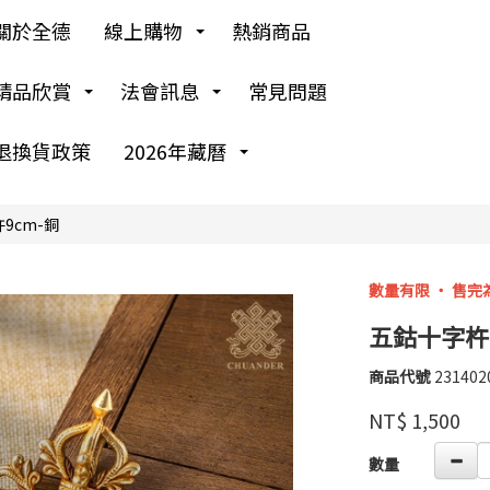
關於全德
線上購物
熱銷商品
精品欣賞
法會訊息
常見問題
退換貨政策
2026年藏曆
9cm-銅
數量有限 ‧ 售完
五鈷十字杵9
商品代號
231402
231402
高
品牌
婉
NT$
1,500
瑜
GOODS00000000
數量