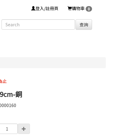
登入/註冊頁
購物車
0
查詢
為止
cm-銅
0000160
0000160
0000004283492