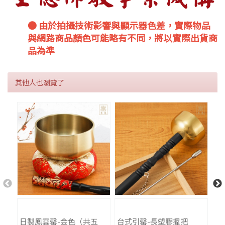
● 由於拍攝技術影響與顯示器色差，實際物品
與網路商品顏色可能略有不同，將以實際出貨商
品為準
其他人也瀏覽了
日製鳳雲罄-金色（共五
台式引罄-長塑膠握把
日