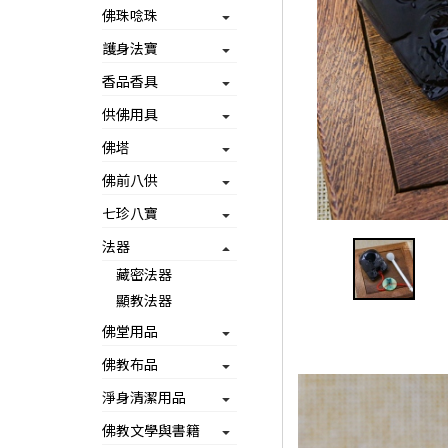
佛珠唸珠
護身法寶
香品香具
供佛用具
佛塔
佛前八供
七珍八寶
法器
藏密法器
顯教法器
佛堂用品
佛教布品
淨身清潔用品
佛教文學與書籍