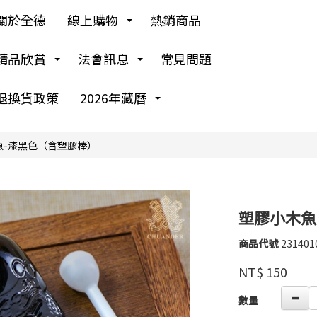
關於全德
線上購物
熱銷商品
精品欣賞
法會訊息
常見問題
退換貨政策
2026年藏曆
魚-漆黑色（含塑膠棒）
塑膠小木魚
商品代號
231401
231401
紫
品牌
NT$
150
鈺
GOODS00000000
數量