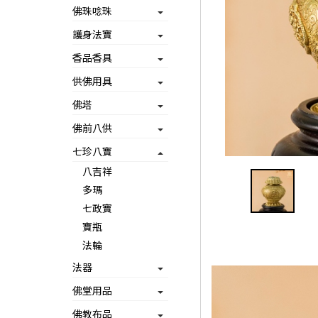
佛珠唸珠
護身法寶
香品香具
供佛用具
佛塔
佛前八供
七珍八寶
八吉祥
多瑪
七政寶
寶瓶
法輪
法器
佛堂用品
佛教布品