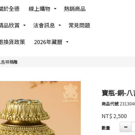
關於全德
線上購物
熱銷商品
精品欣賞
法會訊息
常見問題
退換貨政策
2026年藏曆
八吉祥精雕
寶瓶-銅-
商品代號
231304
231304
高
品牌
婉
NT$
2,500
瑜
GOODS00000000
數量