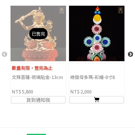
已售完
數量有限，售完為止
僅
文殊菩薩-琉璃貼金-13cm
綠度母多瑪-彩繪-8寸8
提
銀
NT$ 5,800
NT$ 2,000
NT
貨到通知我