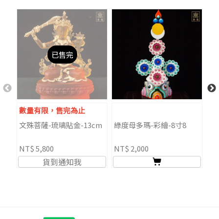
已售完
數量有限，售完為止
僅
文殊菩薩-琉璃貼金-13cm
綠度母多瑪-彩繪-8寸8
提
銀
NT$ 5,800
NT$ 2,000
NT
貨到通知我