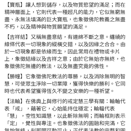
【寶瓶】讓人想到儲存，以及物質慾望的滿足；而在
精神層面上，它則代表一種超凡的能力，它似無窮無
盡、永無法填滿的巨大寶瓶，也象徵佛陀教義之無盡
不朽，以及精神與物質願望的滿足。
【吉祥結】又稱無盡意結，有連綿不斷之意。纏繞的
線條代表一切現象的縱橫交錯，以及因緣之合合。由
於一切現象都是依緣而生，因此常用在禮物或卡片
上，象徵結緣以及吉祥之意；由於它無始亦無終，也
象徵佛陀無邊的教法，以及無盡究竟的佛性。
【勝幢】它象徵佛陀教法的尊勝，以及消除無明的智
慧，可使眾生淨除一切業障，獲得快樂的勝利。它同
時也代表希望獲得恆久不變之安樂的一種祈望。
【法輪】在佛典上與修行的戒定慧三學有關：輪軸代
表「戒」，藉著它，心始能持住穩定；輪輻代表
「慧」，空性知識慧，以此斬除無明；而輪框則表示
「定」，覺性與專注。也象徵佛法的圓融和完滿，它
無始無終，剎那間可動可止，正代表法教的完整和圓