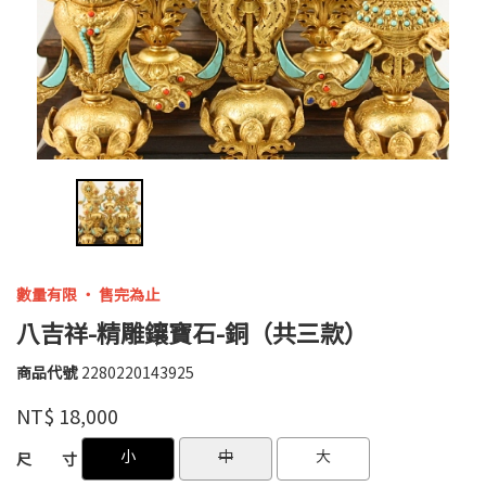
數量有限 ‧ 售完為止
八吉祥-精雕鑲寶石-銅（共三款）
商品代號
2280220143925
2280220143925
紫
品牌
NT$
18,000
鈺
GOODS000000000000000015955
GOODS000000000000000015954
小
中
大
尺 寸