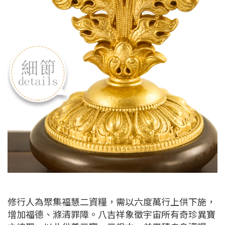
修行人為聚集福慧二資糧，需以六度萬行上供下施，
增加福德、滌清罪障。八吉祥象徵宇宙所有奇珍異寶