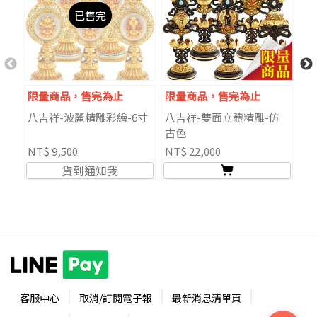
已售完
限量商品，售完為止
限量商品，售完為止
限
八吉祥-波麗精雕彩繪-6寸
八吉祥-雙面立體精雕-仿
八
古色
套
NT$ 9,500
NT$ 22,000
NT
貨到通知我
客服中心
取消/訂閱電子報
最新消息清單頁