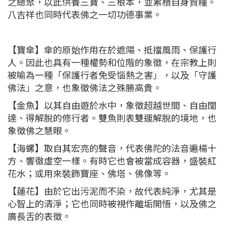
之總聚，以此供養三寶、三根本，並累積自身資糧。
八吉祥也同時代表佛之一切功德事業。
【寶傘】傘的原始作用在於遮陽、抵擋風雨、保護行
人。因此也具有一種權勢和位階的象徵，在宗教上則
被喻為一種「保護行者免受惱熱之害」，以及「守護
佛法」之意，也象徵佛法之殊勝高貴。
【金魚】以其自由遊於水中，象徵超越世間、自由闊
達、得解脫的修行者。雙魚則表雙運解脫的境地，也
象徵佛之慧眼。
【海螺】取自其宏亮的聲音，代表佛陀的法音遍楊十
方、響徹虛空一樣。有時它也會被當成容器，盛裝紅
花水；或用來裝飾寶座、佛塔、佛像等。
【蓮花】由於它出污泥而不染，故代表純淨，尤其是
心智上的清淨；它也同時被視作離垢開悟，以及佛之
廣長舌的表徵。