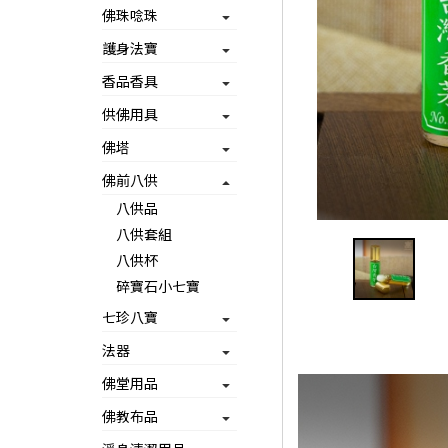
佛珠唸珠
護身法寶
香品香具
供佛用具
佛塔
佛前八供
八供品
八供套組
八供杯
碎寶石小七寶
七珍八寶
法器
佛堂用品
佛教布品