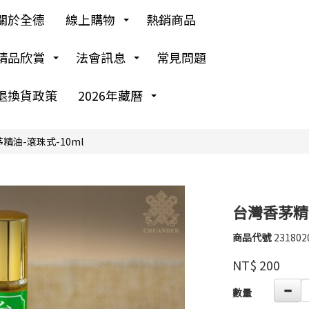
關於全德
線上購物
熱銷商品
精品欣賞
法會訊息
常見問題
退換貨政策
2026年藏曆
精油-滾珠式-10ml
台灣香茅精油
商品代號
231802
育
231802
慈
品牌
NT$
200
文
物
GOODS00000000
數量