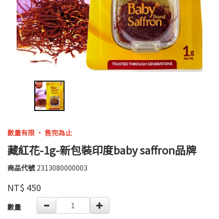
數量有限 ‧ 售完為止
藏紅花-1g-新包裝印度baby saffron品牌
商品代號
2313080000003
明
2313080000003
照
品牌
NT$
450
祇
園
GOODS000000000000004139451
數量