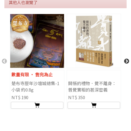
其他人也瀏覽了
數量有限 ‧ 售完為止
楚布寺歷年沙壇城總集-1
開悟的禮物．覺不離身：
八
小袋 約0.8g
普覺實相的甚深密義
六
NT$ 190
NT$ 350
NT