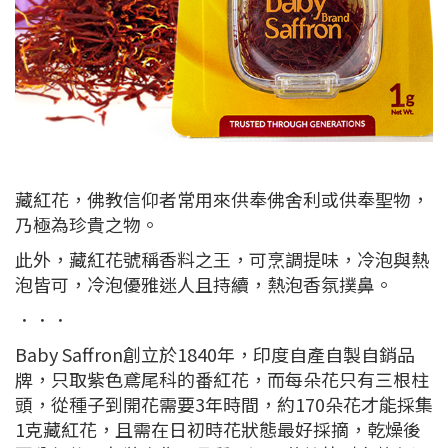
藏紅花，佛教信仰者常用來供奉佛舍利或供奉聖物，
乃極為珍貴之物。
此外，藏紅花號稱香料之王，可烹調提味，冷泡與熱
泡皆可，冷泡優雅迷人且持續，熱泡香氛撲鼻。
．．．
Baby Saffron創立於1840年，印度自產自製自銷品
牌，只取紫色鳶尾科的番紅花，而每朵花只有三根柱
頭，從種子到開花需要3年時間，約170朵花才能採集
1克藏紅花，且需在日初時花狀態最好採摘，乾燥後