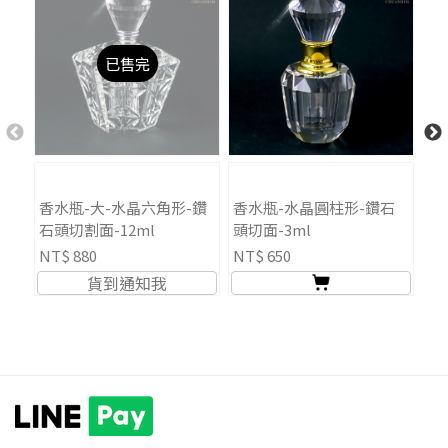
已售完
數
香水瓶-大-水晶六角形-鑽
香水瓶-水晶圓柱形-鑽石
八
石頭切割面-12ml
頭切面-3ml
雙
NT$ 880
NT$ 650
NT
貨到通知我