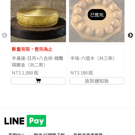
已售完
數量有限，售完為止
手曼達-日月+八吉祥-精雕
手珠-六道木（共三款）
準
銅鍍金（共二款）
座
NT$ 1,880 起
NT$ 180 起
NT
貨到通知我