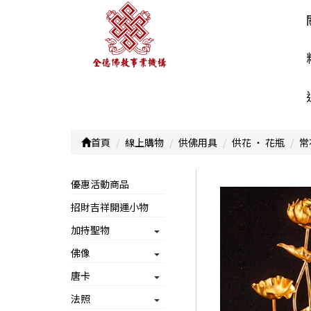
首頁
線上購物
供佛用具
供花 ‧ 花瓶
常
優惠活動商品
招財吉祥開運小物
加持聖物
佛像
唐卡
法照