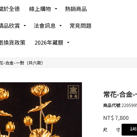
關於全德
線上購物
熱銷商品
精品欣賞
法會訊息
常見問題
退換貨政策
2026年藏曆
花-合金-一對（共六款）
常花-合金
商品代號
220599
220599
弘
品牌
法
NT$
7,800
堂
GOODS00000000
1尺
尺 寸