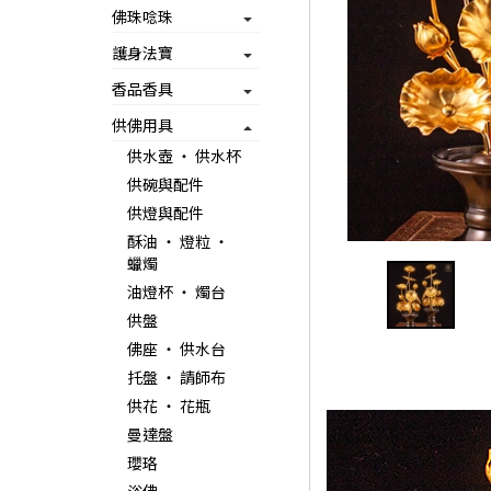
佛珠唸珠
護身法寶
香品香具
供佛用具
供水壺 ‧ 供水杯
供碗與配件
供燈與配件
酥油 ‧ 燈粒 ‧
蠟燭
油燈杯 ‧ 燭台
供盤
佛座 ‧ 供水台
托盤 ‧ 請師布
供花 ‧ 花瓶
曼達盤
瓔珞