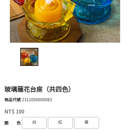
玻璃蓮花台座（共四色）
商品代號
2311050000083
2311050000083
弘
品牌
NT$
100
麒
GOODS000000000000003670417
GOODS000000000000003671542
白
紅
黃
顏 色