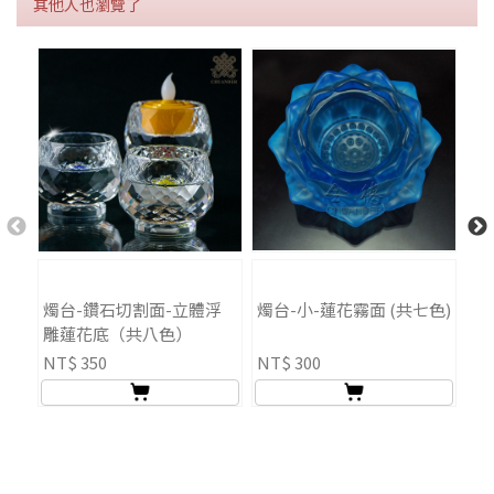
其他人也瀏覽了
燭台-鑽石切割面-立體浮
燭台-小-蓮花霧面 (共七色)
小
雕蓮花底（共八色）
NT$ 350
NT$ 300
NT