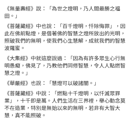
《無量壽經》說：「為世之燈明，乃人間最勝之福
田。」
《菩薩藏經》中也說：「百千燈明，忏除悔罪」，因
此在佛前點燈，是借著佛的智慧之燈所放出的光明，
照破我們的無明，使我們心生慧解，成就我們的智慧
波羅蜜。
《大集經》中就這麼說過：「因為有許多眾生心行無
明愚癡，佛見了，乃教他們同修智慧，令人人點燃智
慧之燈。」
《華嚴經》也說：「慧燈可以破諸闇。」
《菩薩藏經》中說：「燃點十千燈明，以忏滅眾罪
業」，十千即是萬。人們生活在三界裡，舉心動念莫
不在造業，特別是無始以來的無明，若非有大智大
慧，真不能照破。