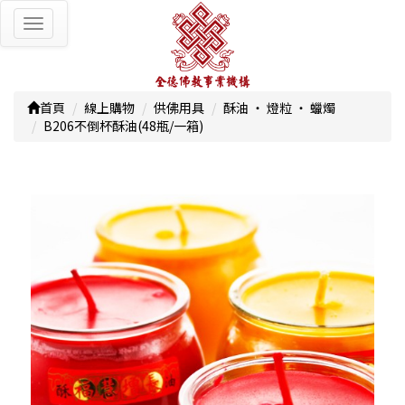
Toggle
navigation
首頁
線上購物
供佛用具
酥油 ‧ 燈粒 ‧ 蠟燭
B206不倒杯酥油(48瓶/一箱)