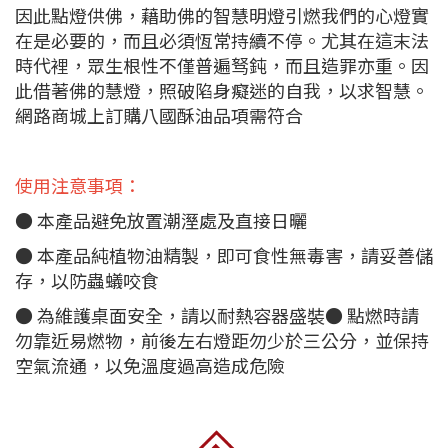
因此點燈供佛，藉助佛的智慧明燈引燃我們的心燈實
在是必要的，而且必須恆常持續不停。尤其在這末法
時代裡，眾生根性不僅普遍驽鈍，而且造罪亦重。因
此借著佛的慧燈，照破陷身癡迷的自我，以求智慧。
網路商城上訂購八國酥油品項需符合
使用注意事項：
● 本產品避免放置潮溼處及直接日曬
● 本產品純植物油精製，即可食性無毒害，請妥善儲
存，以防蟲蟻咬食
● 為維護桌面安全，請以耐熱容器盛裝● 點燃時請
勿靠近易燃物，前後左右燈距勿少於三公分，並保持
空氣流通，以免溫度過高造成危險