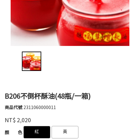
B206不倒杯酥油(48瓶/一箱)
商品代號
2311060000011
2311060000011
八
品牌
NT$
2,020
國
GOODS000000000000000842461
GOODS000000000000000843143
紅
黃
顏 色