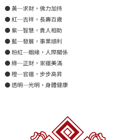
● 黃─求財，佛力加持
● 紅─吉祥，長壽百歲
● 紫─智慧，貴人相助
● 藍─發展，事業順利
● 粉紅─姻緣，人際關係
● 綠─正財，家運美滿
● 橙─官運，步步高昇
● 透明─光明，身體健康