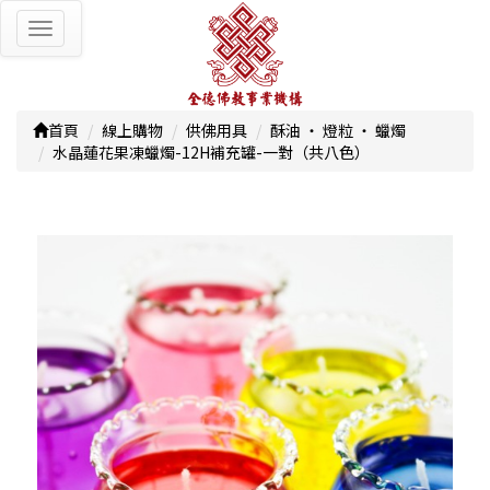
Toggle
navigation
首頁
線上購物
供佛用具
酥油 ‧ 燈粒 ‧ 蠟燭
水晶蓮花果凍蠟燭-12H補充罐-一對（共八色）