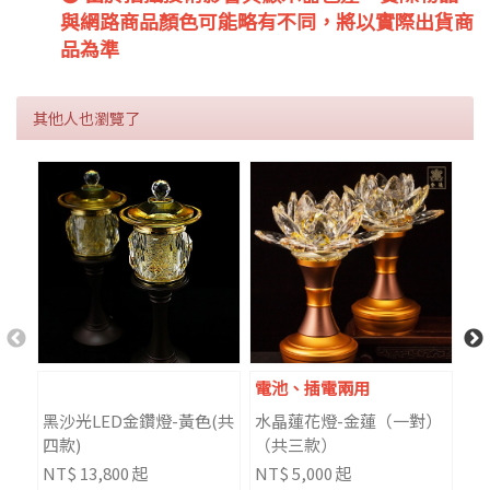
與網路商品顏色可能略有不同，將以實際出貨商
品為準
其他人也瀏覽了
電池、插電兩用
黑沙光LED金鑽燈-黃色(共
水晶蓮花燈-金蓮（一對）
8
四款)
（共三款）
開
NT$ 13,800 起
NT$ 5,000 起
NT