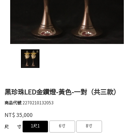
黑珍珠LED金鑽燈-黃色-一對（共三款）
商品代號
2270210132053
2270210132053
德
品牌
NT$
35,000
鑫
GOODS000000000000000016868
GOODS000000000000000016655
1尺1
6寸
8寸
尺 寸