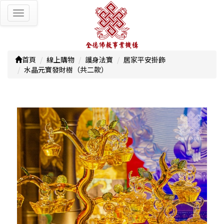
Toggle
navigation
首頁
線上購物
護身法寶
居家平安掛飾
水晶元寶發財樹（共二款）