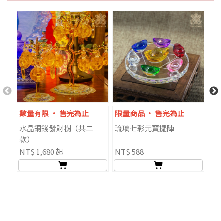
數量有限 ‧ 售完為止
限量商品 ‧ 售完為止
水晶銅錢發財樹（共二
琉璃七彩元寶擺陣
菩
款）
晶
NT$ 1,680 起
NT$ 588
NT