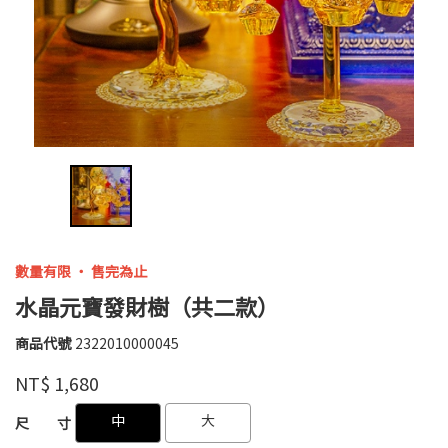
數量有限 ‧ 售完為止
水晶元寶發財樹（共二款）
商品代號
2322010000045
2322010000045
高
品牌
婉
NT$
1,680
瑜
GOODS000000000000004505091
GOODS000000000000004506464
中
大
尺 寸