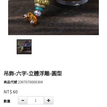
吊飾-六字-立體浮雕-圓型
商品代號
2307070000304
育
2307070000304
慈
品牌
NT$
60
文
物
GOODS000000000000004658583
數量