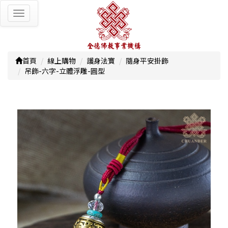
Toggle
navigation
首頁
線上購物
護身法寶
隨身平安掛飾
吊飾-六字-立體浮雕-圓型