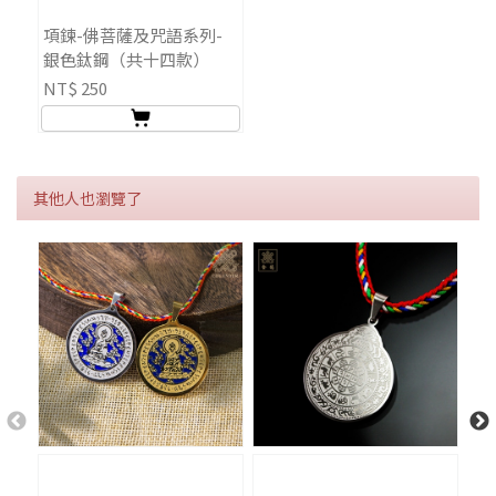
項鍊-佛菩薩及咒語系列-
銀色鈦鋼（共十四款）
NT$ 250
其他人也瀏覽了