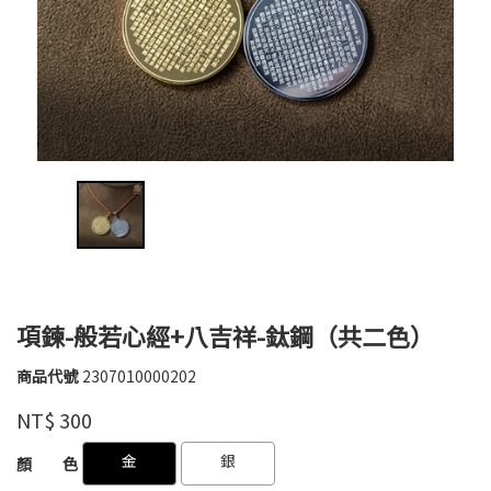
項鍊-般若心經+八吉祥-鈦鋼（共二色）
商品代號
2307010000202
2307010000202
高
品牌
婉
NT$
300
瑜
GOODS000000000000004629185
GOODS000000000000004630103
金
銀
顏 色