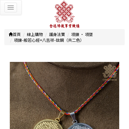
Toggle
navigation
首頁
線上購物
護身法寶
項鍊 ‧ 項墜
項鍊-般若心經+八吉祥-鈦鋼（共二色）