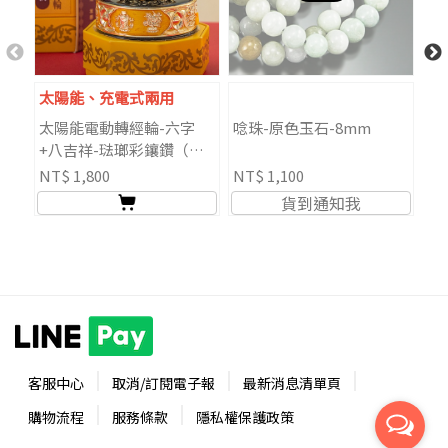
太陽能、充電式兩用
太陽能電動轉經輪-六字
唸珠-原色玉石-8mm
唸
+八吉祥-琺瑯彩鑲鑽（共
8
三色）
NT$ 1,800
NT$ 1,100
NT
貨到通知我
客服中心
取消/訂閱電子報
最新消息清單頁
購物流程
服務條款
隱私權保護政策