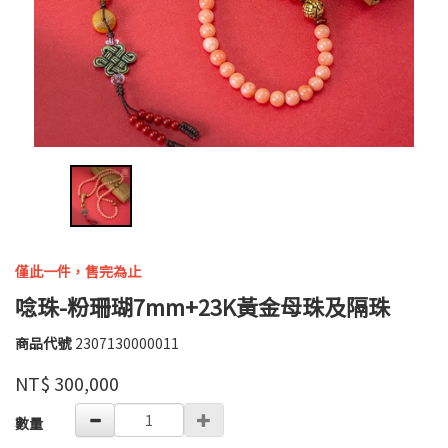
僅此一件，售完為止
唸珠-粉珊瑚7mm+23K黃金母珠及隔珠
商品代號
2307130000011
2307130000011
高
品牌
太
NT$
300,000
太
GOODS000000000000002808672
數量