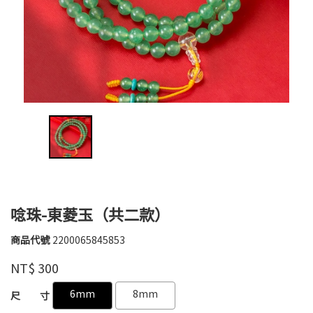
唸珠-東菱玉（共二款）
商品代號
2200065845853
育
2200065845853
慈
品牌
NT$
300
文
物
GOODS000000000000000008701
GOODS000000000000000008068
6mm
8mm
尺 寸