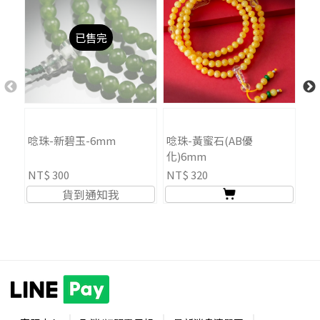
已售完
唸珠-新碧玉-6mm
唸珠-黃蜜石(AB優
唸
化)6mm
NT$ 300
NT$ 320
NT
貨到通知我