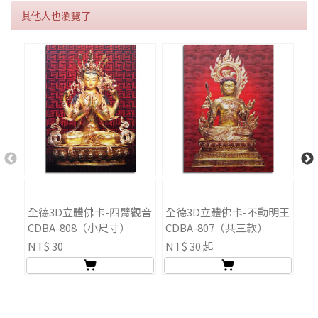
其他人也瀏覽了
全德3D立體佛卡-四臂觀音
全德3D立體佛卡-不動明王
全
CDBA-808（小尺寸）
CDBA-807（共三款）
C
NT$ 30
NT$ 30 起
NT