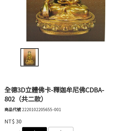
全德3D立體佛卡-釋迦牟尼佛CDBA-
802（共二款）
商品代號
2220102205655-001
2220102205655-
全
001
品牌
NT$
30
德
GOODS000000000000000854742
GOODS000000000000000854735