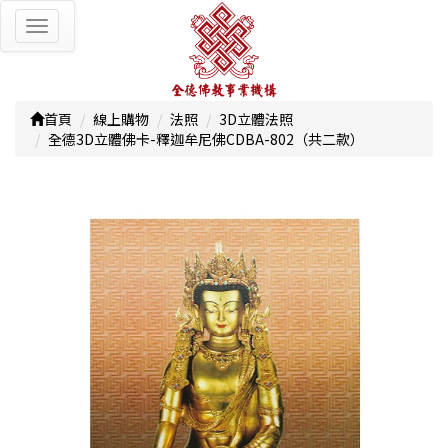
Toggle
navigation
首頁
線上購物
法照
3D立體法照
全德3D立體佛卡-釋迦牟尼佛CDBA-802（共二款）