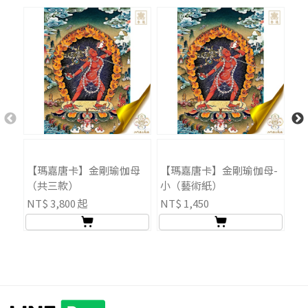
【瑪嘉唐卡】金剛瑜伽母
【瑪嘉唐卡】金剛瑜伽母-
【
（共三款）
小（藝術紙）
伽
NT$ 3,800 起
NT$ 1,450
NT