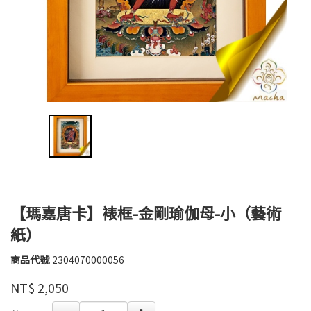
【瑪嘉唐卡】裱框-金剛瑜伽母-小（藝術
紙）
商品代號
2304070000056
2304070000056
瑪
品牌
NT$
2,050
嘉
GOODS000000000000002068112