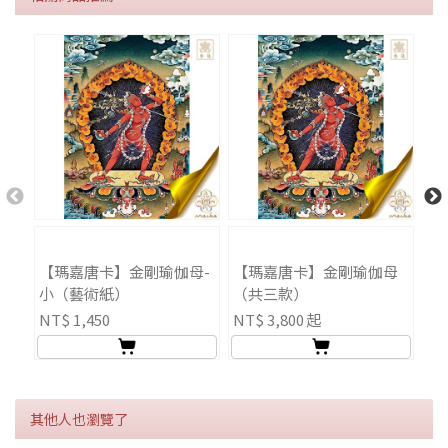
【瑪嘉唐卡】金剛瑜伽母-
【瑪嘉唐卡】金剛瑜伽母
【
小（藝術紙）
（共三款）
術
NT$ 1,450
NT$ 3,800 起
NT
其他人也瀏覽了