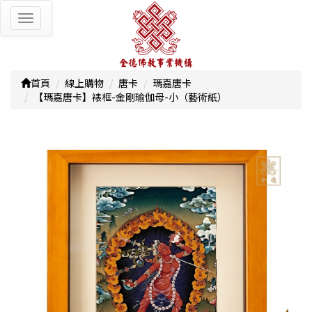
Toggle
navigation
首頁
線上購物
唐卡
瑪嘉唐卡
【瑪嘉唐卡】裱框-金剛瑜伽母-小（藝術紙）