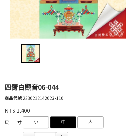
四臂白觀音06-044
商品代號
2230212142023-110
2230212142023-
全
110
品牌
NT$
1,400
德
GOODS000000000000000855256
GOODS000000000000000855471
小
中
大
尺 寸