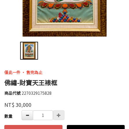
僅此一件 ‧ 售完為止
佛繡-財寶天王裱框
商品代號
2270329175828
2270329175828
全
品牌
NT$
30,000
德
GOODS000000000000000001048
數量