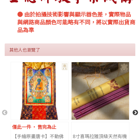
● 由於拍攝技術影響與顯示器色差，實際物品
與網路商品顏色可能略有不同，將以實際出貨商
品為準
其他人也瀏覽了
僅此一件 ‧ 售完為止
僅
【手繪原畫唐卡】不動佛
8寸喜瑪拉雅頂級天然有機
【