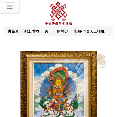
Toggle
navigation
首頁
線上購物
唐卡
財神部
佛繡-財寶天王裱框