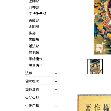
上師部
財神部
空行佛母部
菩薩部
金剛部
佛部
套圖部
護法部
其他類
手繪唐卡
瑪嘉唐卡
法照
佛珠唸珠
護身法寶
香品香具
供佛用具