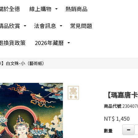
關於全德
線上購物
熱銷商品
精品欣賞
法會訊息
常見問題
退換貨政策
2026年藏曆
卡】白文殊-小（藝術紙）
【瑪嘉唐卡
商品代號
230407
230407
瑪
品牌
NT$
1,450
嘉
GOODS00000000
數量