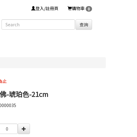
登入/註冊頁
購物車
0
查詢
為止
-琥珀色-21cm
0000035
0000035
0000003579074