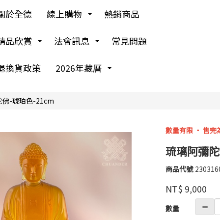
關於全德
線上購物
熱銷商品
精品欣賞
法會訊息
常見問題
退換貨政策
2026年藏曆
佛-琥珀色-21cm
數量有限 ‧ 售完
琉璃阿彌陀佛
商品代號
230316
230316
高
品牌
婉
NT$
9,000
瑜
GOODS00000000
數量