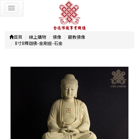
Toggle
navigation
首頁
線上購物
佛像
顯教佛像
8寸8釋迦佛-金剛座-石金