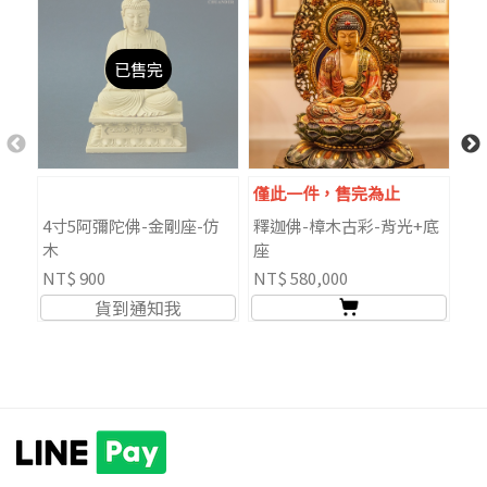
已售完
僅此一件，售完為止
4寸5阿彌陀佛-金剛座-仿
釋迦佛-樟木古彩-背光+底
8
木
座
NT$ 900
NT$ 580,000
NT
貨到通知我