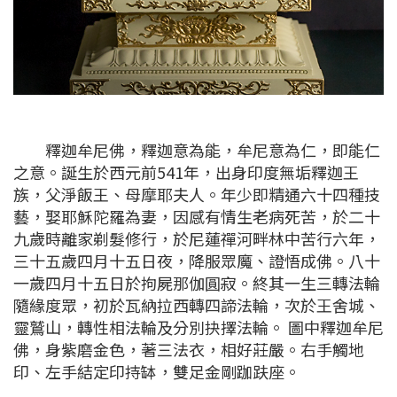
釋迦牟尼佛，釋迦意為能，牟尼意為仁，即能仁
之意。誕生於西元前541年，出身印度無垢釋迦王
族，父淨飯王、母摩耶夫人。年少即精通六十四種技
藝，娶耶穌陀羅為妻，因感有情生老病死苦，於二十
九歲時離家剃髮修行，於尼蓮禪河畔林中苦行六年，
三十五歲四月十五日夜，降服眾魔、證悟成佛。八十
一歲四月十五日於拘屍那伽圓寂。終其一生三轉法輪
隨緣度眾，初於瓦納拉西轉四諦法輪，次於王舍城、
靈鷲山，轉性相法輪及分別抉擇法輪。 圖中釋迦牟尼
佛，身紫磨金色，著三法衣，相好莊嚴。右手觸地
印、左手結定印持缽，雙足金剛跏趺座。