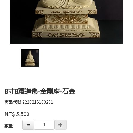
8寸8釋迦佛-金剛座-石金
商品代號
2220215163231
順
2220215163231
大
品牌
NT$
5,500
藝
品
GOODS000000000000000019060
數量