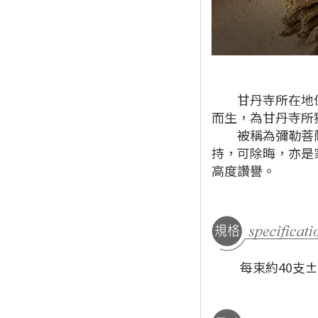
甘丹寺所在地係佛
而生，為甘丹寺所
被稱為彌勒菩薩講
持，可除晦，亦是
高度讚譽。
每束約40支±