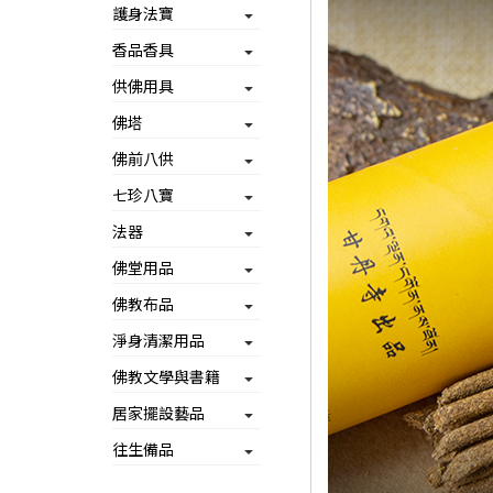
護身法寶
香品香具
供佛用具
佛塔
佛前八供
七珍八寶
法器
佛堂用品
佛教布品
淨身清潔用品
佛教文學與書籍
居家擺設藝品
往生備品