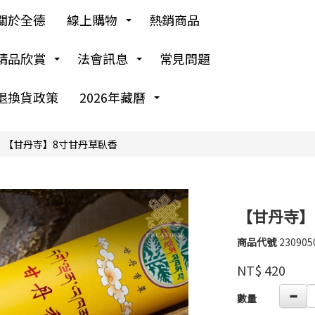
關於全德
線上購物
熱銷商品
精品欣賞
法會訊息
常見問題
退換貨政策
2026年藏曆
【甘丹寺】8寸甘丹草臥香
【甘丹寺】
商品代號
230905
230905
高
品牌
婉
NT$
420
瑜
GOODS00000000
數量