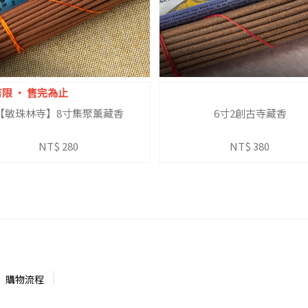
限 ‧ 售完為止
【敏珠林寺】8寸集聚薰藏香
6寸2創古寺藏香
NT$ 280
NT$ 380
購物流程