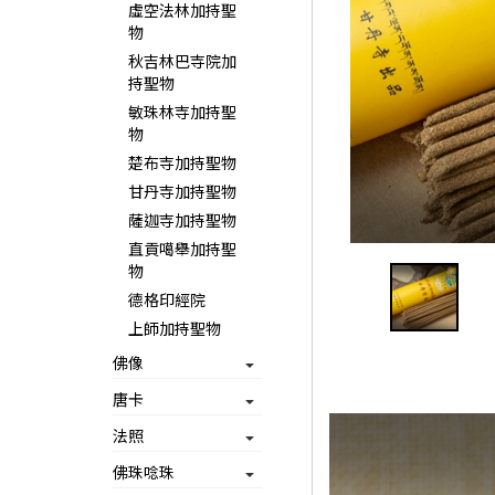
虛空法林加持聖
物
秋吉林巴寺院加
持聖物
敏珠林寺加持聖
物
楚布寺加持聖物
甘丹寺加持聖物
薩迦寺加持聖物
直貢噶舉加持聖
物
德格印經院
上師加持聖物
佛像
唐卡
法照
佛珠唸珠