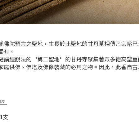
陀預言之聖地，生長於此聖地的甘丹草相傳乃宗喀巴
獨有。
經說法的〝第二聖地〞的甘丹寺聚集著眾多德高望重
家庭供佛、佛塔及佛像裝藏的必用之物。因此，此香自古
1支