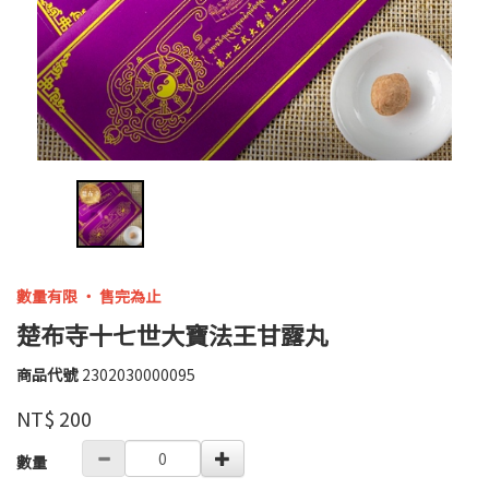
數量有限 ‧ 售完為止
楚布寺十七世大寶法王甘露丸
商品代號
2302030000095
2302030000095
高
品牌
婉
NT$
200
瑜
GOODS000000000000003857456
數量