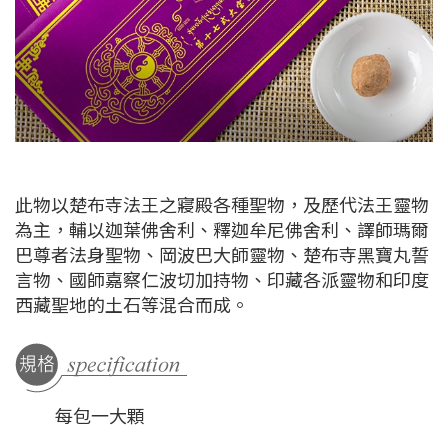
此物以楚布寺法王之寢殿各種聖物，及歷代法王靈物
為主，輔以迦葉佛舍利、釋迦牟尼佛舍利、譯師瑪爾
巴尊者法身聖物、岡波巴大師靈物、楚布寺黑寶丸誓
言物、國師嘉察仁波切加持物、印藏各派靈物和印度
西藏聖地的土石等混合而成。
每包一大顆