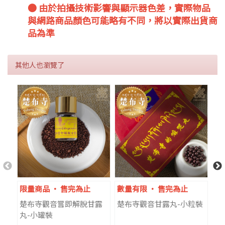
● 由於拍攝技術影響與顯示器色差，實際物品
與網路商品顏色可能略有不同，將以實際出貨商
品為準
其他人也瀏覽了
限量商品 ‧ 售完為止
數量有限 ‧ 售完為止
限
楚布寺觀音嘗即解脫甘露
楚布寺觀音甘露丸-小粒裝
楚
丸-小罐裝
一