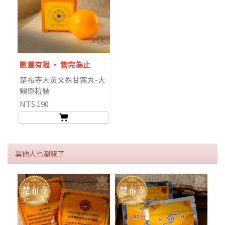
數量有限 ‧ 售完為止
楚布寺大黃文殊甘露丸-大
顆單粒裝
NT$ 190
其他人也瀏覽了