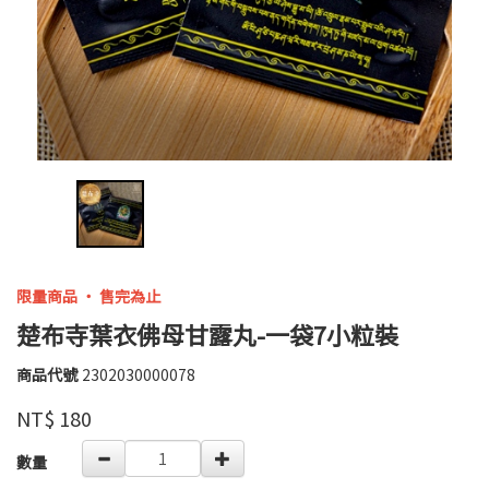
限量商品 ‧ 售完為止
楚布寺葉衣佛母甘露丸-一袋7小粒裝
商品代號
2302030000078
2302030000078
高
品牌
婉
NT$
180
瑜
GOODS000000000000003770721
數量