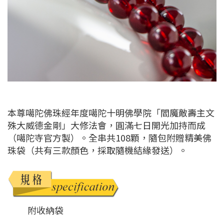
本尊噶陀佛珠經年度噶陀十明佛學院「閻魔敵壽主文
殊大威德金剛」大修法會，圓滿七日開光加持而成
（噶陀寺官方製）。全串共108顆，隨包附贈精美佛
珠袋（共有三款顏色，採取隨機結緣發送）。
附收納袋