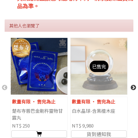
品為準。
其他人也瀏覽了
已售完
數量有限 ‧ 售完為止
數量有限 ‧ 售完為止
僅
楚布寺普巴金剛杵靈物甘
白水晶球-含黑檀木座
楚
露丸
NT$ 250
NT$ 9,980
NT
貨到通知我