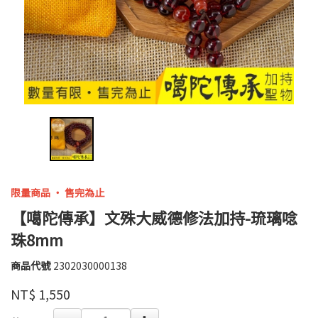
限量商品 ‧ 售完為止
【噶陀傳承】文殊大威德修法加持-琉璃唸
珠8mm
商品代號
2302030000138
龍
2302030000138
響
品牌
NT$
1,550
譽
鳴
GOODS000000000000004680637