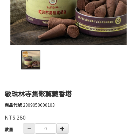
敏珠林寺集聚薰藏香塔
商品代號
2309050000103
2309050000103
高
品牌
婉
NT$
280
瑜
GOODS000000000000004529501
數量