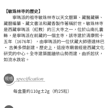
【敏珠林寺的歷史】
寧瑪派的祖寺敏珠林寺以天文曆算、藏醫藏藥、
藏曆編纂、藏文書法和藏香製作著稱於世。敏珠林寺
是西藏寧瑪派（紅教）的三大寺之一，位於山南扎囊
縣，是寧瑪派在前藏的一個主寺，該寺建於清康熙十
五年（1676年），由寧瑪派的一位伏藏大師德達林巴
· 吉美多傑創建。歷史上，這座寺廟曾經是西藏文化
研究的中心。全寺建築圍牆依山勢而建，曲折起伏，
如流水跌宕。
每盒重約110g±2g（約25粒）