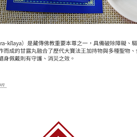
a-kīlaya）是藏傳佛教重要本尊之一，具備破除障礙
作而成的甘露丸融合了歷代大寶法王加持物與多種聖物、
隨身佩戴則有守護、消災之效。