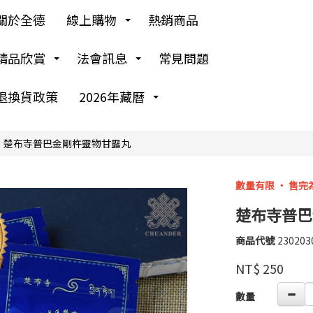
關於全德
線上購物
熱銷商品
精品欣賞
法會訊息
常見問題
退換貨政策
2026年藏曆
楚布寺普巴金剛杵靈物甘露丸
數量有限 ‧ 售完
楚布寺普巴
商品代號
230203
230203
高
品牌
婉
NT$
250
瑜
GOODS00000000
數量