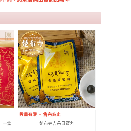
數量有限 ‧ 售完為止
 一盒
楚布寺吉朵日寶丸