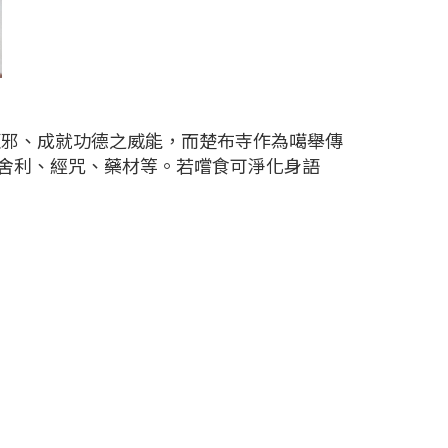
、驅邪、成就功德之威能，而楚布寺作為噶舉傳
舍利、經咒、藥材等。若嚐食可淨化身語