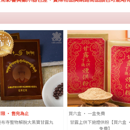
限 ‧ 售完為止
買六盒 ‧ 一盒免費
楚布寺聖物解脫大黑寶甘露丸
甘露上供下施煙供粉【買六盒 ‧
免費】