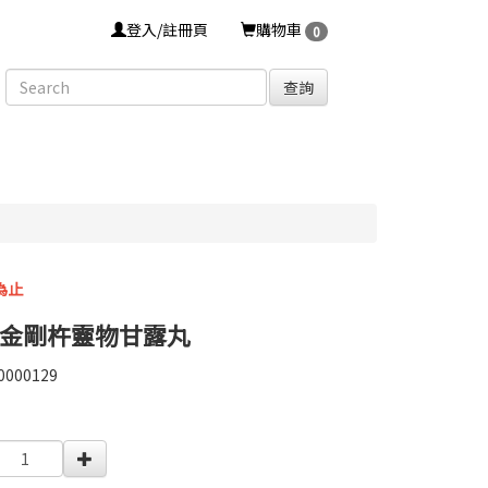
登入/註冊頁
購物車
0
查詢
為止
金剛杵靈物甘露丸
0000129
0000129
0000004450133