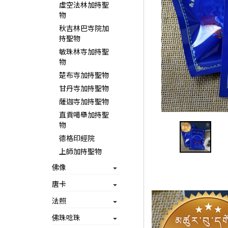
虛空法林加持聖
物
秋吉林巴寺院加
持聖物
敏珠林寺加持聖
物
楚布寺加持聖物
甘丹寺加持聖物
薩迦寺加持聖物
直貢噶舉加持聖
物
德格印經院
上師加持聖物
佛像
唐卡
法照
佛珠唸珠