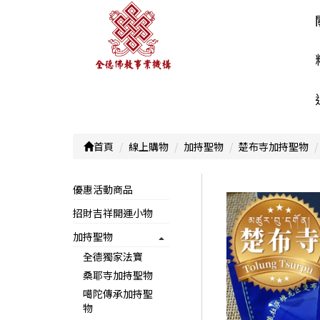
首頁
線上購物
加持聖物
楚布寺加持聖物
優惠活動商品
招財吉祥開運小物
加持聖物
全德獨家法寶
桑耶寺加持聖物
噶陀傳承加持聖
物