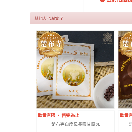
其他人也瀏覽了
數量有限 ‧ 售完為止
數量有
楚布寺白度母長壽甘露丸