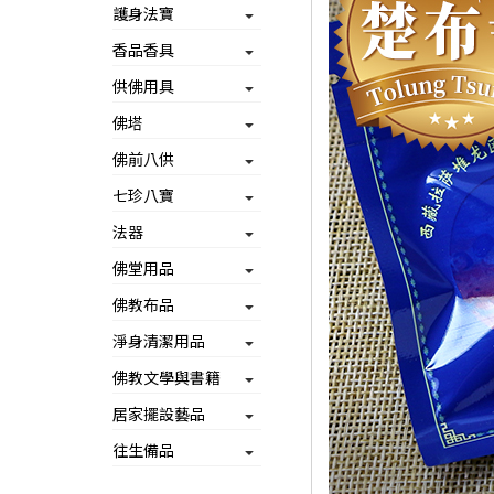
護身法寶
香品香具
供佛用具
佛塔
佛前八供
七珍八寶
法器
佛堂用品
佛教布品
淨身清潔用品
佛教文學與書籍
居家擺設藝品
往生備品