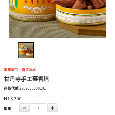
限量商品，售完為止
甘丹寺手工藥香塔
商品代號
2309050000101
2309050000101
高
品牌
婉
NT$
350
瑜
GOODS000000000000004275335
數量