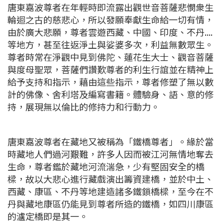
唐東嘉波尊者在年輕時即流露出觀世音菩薩悲憫衆生
輪迴之古的慈悲心，所以發願奉獻生命給一切有情，
由於廣大悲願，尊者雲遊西藏、中國、印度、不丹....
等地方，甚至往返淨土與娑婆多次，利益無數眾生。
尊者時常在淨觀中見到佛陀、蓮花生大士、觀音菩薩
與度母聖眾，菩薩們讚歎尊者的利生行誼並在精神上
給予支持和指示，藉由這些指示，尊者修塑了無以數
計的佛像、舍利塔及編寫書籍。體驗身、語、意的修
持，展現無以倫比的修持力和行動力。
唐東嘉波尊者在藏地又被稱為「鐵橋尊者」。緣於當
時藏地人們過河艱難，許多人因而被江河無情地奪去
生命，尊者鑑於藏地河流湍急，少有堅固安全的橋
樑，故以大悲心進行藏戲演出籌資建橋，並於中土、
西藏、康區、不丹等地建造諸多鐵鎖橋樑，至今在不
丹與藏地康區仍能見到尊者所造的鐵橋，如四川康區
的瀘定橋即是其一。