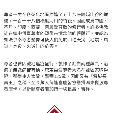
尊者一生在各弘化地區建造了五十八座跨越山谷的鐵
橋，一百一十八個橫度河川的竹筏。因而成爲中國、
不丹、印度、西藏一帶最受尊敬的修行者。許多佛教
徒在家中供奉尊者的塑像來憶念他的菩薩行，並認為
如法供奉尊者塑像可使人們免於四種天災（地震、風
災、水災、火災）的危害。
尊者也曾因藏地瘟疫盛行，製作了紅白兩種藥丸，治
癒了無數病苦有情。唐東嘉波尊者大名在藏區家喻戶
曉，獲得後人崇敬，聖壽125歲，因此又有「雪域長
壽王」之稱。至今藏人每逢喜慶皆會懸掛湯東傑波尊
者唐卡，以祈願尊者能加持一切長壽、吉祥。