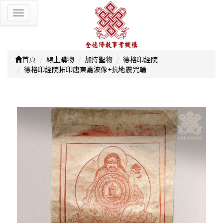
Toggle
navigation
首頁
線上購物
加持聖物
德格印經院
德格印經院拓印唐東嘉波像+抗地震咒輪