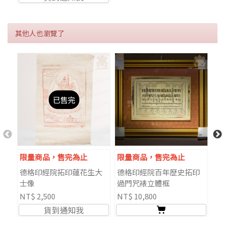
其他人也瀏覽了
已售完
限量商品，售完為止
限量商品，售完為止
德格印經院拓印蓮花生大
德格印經院百年歷史拓印
雷
士像
過門咒裱立體框
如
NT$ 2,500
NT$ 10,800
NT
貨到通知我