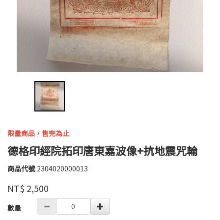
限量商品，售完為止
德格印經院拓印唐東嘉波像+抗地震咒輪
商品代號
2304020000013
2304020000013
高
品牌
婉
NT$
2,500
瑜
GOODS000000000000004220517
數量