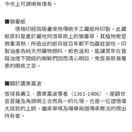
今世上可謂絕無僅有。
■狼毒紙
德格印經院版畫使用傳統手工藏紙所印製，此藏
紙原料是產於藏地阿須草原上的狼毒草，其植物根莖
微毒清熱，所造出的紙存放百年都不怕蟲蛀鼠咬。印
製油墨為純天然礦物顏料，紙色溫和，能讓常年在昏
暗油燈下閱經的喇嘛們因而清心明目，免受高原易罹
患的眼疾之苦。
■關於唐東嘉波
雪域長壽王．唐東嘉波尊者（1361-1486），是觀世
音菩薩及馬頭明王合而爲一的化現，也是一位證悟偉
大成就的上師，繼承寧瑪及噶舉兩個傳承教法的傑出
持有者。