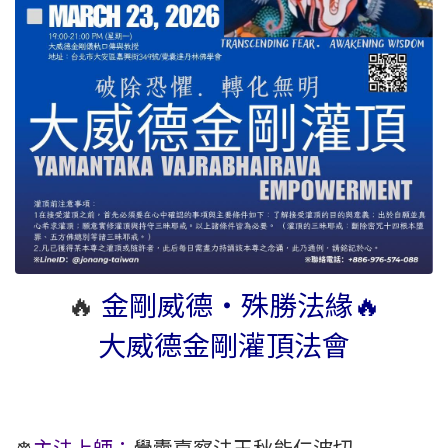
🔥
金剛威德・殊勝法緣🔥
大威德金剛灌頂法會
☸️
主法上師：
覺囊嘉察法王秋能仁波切