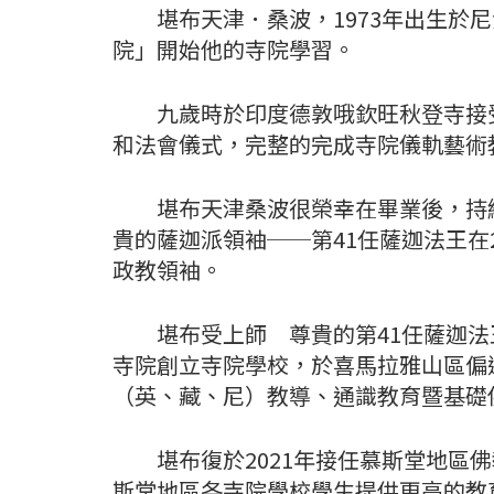
堪布天津．桑波，1973年出生於尼
院」開始他的寺院學習。
九歲時於印度德敦哦欽旺秋登寺接受
和法會儀式，完整的完成寺院儀軌藝術
堪布天津桑波很榮幸在畢業後，持續
貴的薩迦派領袖──第41任薩迦法王在
政教領袖。
堪布受上師 尊貴的第41任薩迦法王
寺院創立寺院學校，於喜馬拉雅山區偏
（英、藏、尼）教導、通識教育暨基礎
堪布復於2021年接任慕斯堂地區佛教
斯堂地區各寺院學校學生提供更高的教