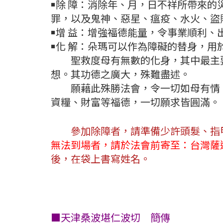
￭除 障：消除年、月，日不祥所帶來
罪，以及鬼神、惡星、瘟疫、水火、盜
￭增 益：增強福德能量，令事業順利
￭化 解：朵瑪可以作為障礙的替身，
聖救度母有無數的化身，其中最主要
想。其功德之廣大，殊難盡述。
願藉此殊勝法會，令一切如母有情，
資糧、財富等福德，一切願求皆圓滿。
參加除障者，請準備少許頭髮、指
無法到場者，請於法會前寄至：台灣薩迦
後，在袋上書寫姓名。
■天津桑波堪仁波切 簡傳