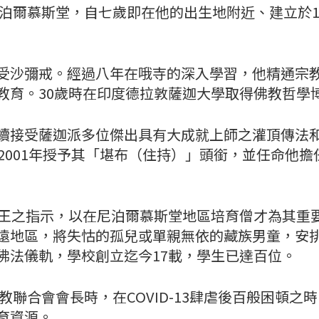
泊爾慕斯堂，自七歲即在他的出生地附近、建立於1
沙彌戒。經過八年在哦寺的深入學習，他精通宗教
教育。30歲時在印度德拉敦薩迦大學取得佛教哲學
接受薩迦派多位傑出具有大成就上師之灌頂傳法和
2001年授予其「堪布（住持）」頭銜，並任命他
之指示，以在尼泊爾慕斯堂地區培育僧才為其重要佛
遠地區，將失怙的孤兒或單親無依的藏族男童，安
佛法儀軌，學校創立迄今17載，學生已達百位。
聯合會會長時，在COVID-13肆虐後百般困頓之
育資源。