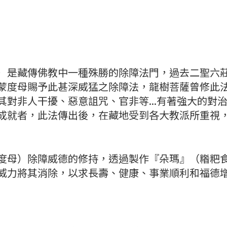
是藏傳佛教中一種殊勝的除障法門，過去二聖六莊
蒙度母賜予此甚深威猛之除障法，龍樹菩薩曾修此
其對非人干擾、惡意詛咒、官非等...有著強大的對
成就者，此法傳出後，在藏地受到各大教派所重視
母）除障威德的修持，透過製作『朵瑪』（糌粑食
威力將其消除，以求長壽、健康、事業順利和福德