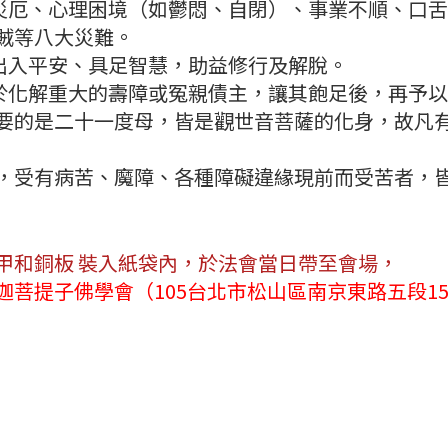
的災厄、心理困境（如鬱悶、自閉）、事業不順、口
賊等八大災難。
、出入平安、具足智慧，助益修行及解脫。
用於化解重大的壽障或冤親債主，讓其飽足後，再予
的是二十一度母，皆是觀世音菩薩的化身，故凡有
受有病苦、魔障、各種障礙違緣現前而受苦者，皆
甲和銅板 裝入紙袋內，於法會當日帶至會場，
菩提子佛學會（105台北市松山區南京東路五段15