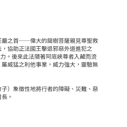
嚴之首──偉大的龍樹菩薩親見尊聖救
法，協助正法國王擊退邪惡外道進犯之
治力。後來此法隨著阿底峽尊者入藏而流
，屬威猛之利他事業，威力強大，靈驗無
子）象徵性地將行者的障礙、災難、惡
增長。