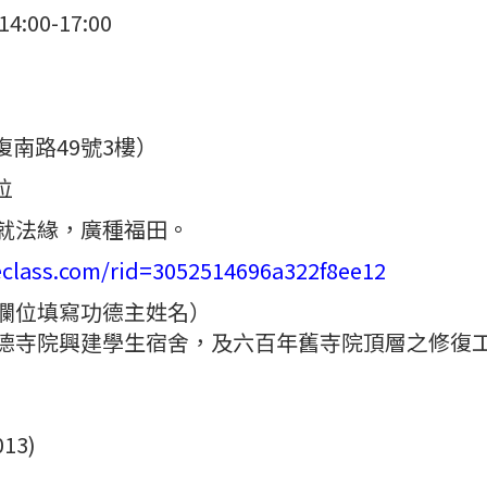
:00-17:00
南路49號3樓）
位
就法緣，廣種福田。
eclass.com/rid=3052514696a322f8ee12
欄位填寫功德主姓名）
德寺院興建學生宿舍，及六百年舊寺院頂層之修復
13)