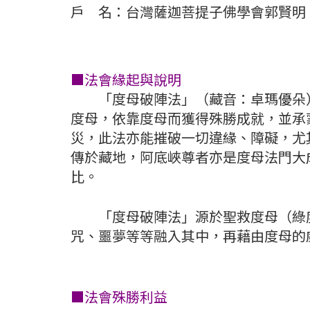
戶 名：台灣薩迦菩提子佛學會郭賢明
■法會緣起與說明
「度母破陣法」（藏音：卓瑪優朵）
度母，依靠度母而獲得殊勝成就，並承
災，此法亦能摧破一切違緣、障礙，尤
傳於藏地，阿底峽尊者亦是度母法門大
比。
「度母破陣法」源於聖救度母（綠度
咒、噩夢等等融入其中，再藉由度母的
■法會殊勝利益