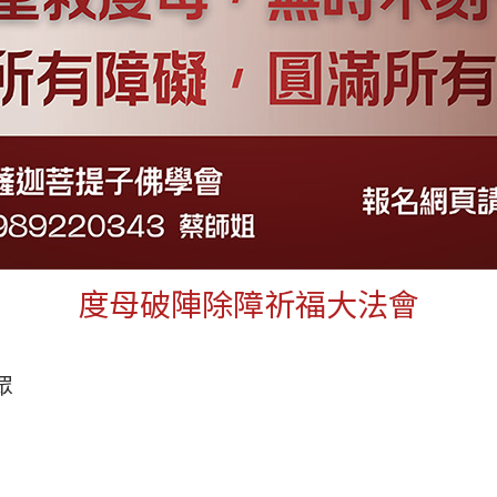
度母破陣除障祈福大法會
眾