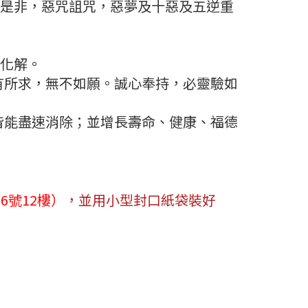
舌是非，惡咒詛咒，惡夢及十惡及五逆重
以化解。
所求，無不如願。誠心奉持，必靈驗如
能盡速消除；並增長壽命、健康、福德
6號12樓）
，並用小型封口紙袋裝好