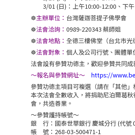
3/01 (日)：上午10:00-12:00、下午14
☸️
主辦單位：
台灣薩迦菩提子佛學會
☸️
法會洽詢：
0989-220343 蔡師姐
☸️
法會地點：
全德三樓佛堂（台北市光復
☸️
法會對象：
個人及公司行號、團體單
法會設有參贊功德主，歡迎參贊共同成
～報名與參贊網址～
https://www.b
參贊功德主項目可複選（請在「其他」
本次法會全數收入，將捐助尼泊爾葛秋
會，共造善業。
～參贊護持帳號～
銀 行：國泰世華銀行 慶城分行 (代號 0
帳 號：268-03-500471-1