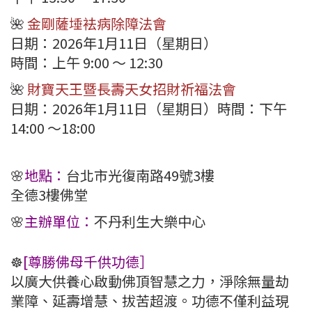
🌺
金剛薩埵袪病除障法會
日期：2026年1月11日（星期日）
時間：上午 9:00 ～ 12:30
🌺
財寶天王暨長壽天女招財祈福法會
日期：2026年1月11日（星期日）時間：下午
14:00 ～18:00
🌸
地點：
台北市光復南路49號3樓
全德3樓佛堂
🌸
主辦單位：
不丹利生大樂中心
☸️
[尊勝佛母千供功德］
以廣大供養心啟動佛頂智慧之力，淨除無量劫
業障、延壽增慧、拔苦超渡。功德不僅利益現