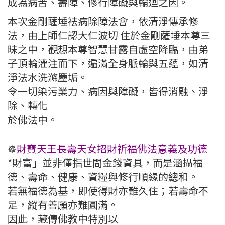
成為病苦、壽障、修行障礙與輪迴之因。
本次金剛薩埵袪病除障法會，依清淨傳承修
法，由上師仁認大仁波切 住於金剛薩埵本尊三
昧之中，觀想本尊智慧甘露自虛空降臨，由弟
子頂輪灌注而下，遍滿全身脈輪與五蘊，如清
淨法水洗滌塵垢。
令一切染污業力、病因與障礙，皆得消融、淨
除、轉化
於佛法中。
☸️
財寶天王長壽天女招財祈福佛法意義及功德
*財富」並非僅指世間金錢資具，而是涵攝福
德、壽命、健康、資糧與修行順緣的總和。
若無福德為基，即使得財亦難久住；若壽命不
足，縱有善願亦難圓滿。
因此，藏傳佛教中特別以