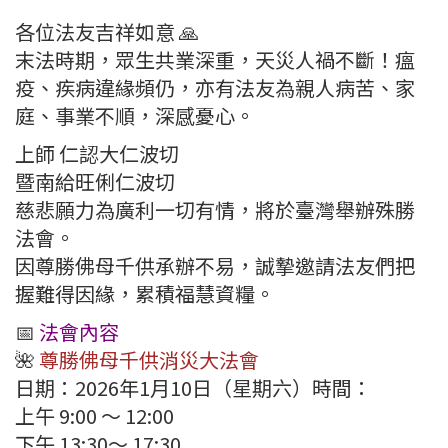
各位法友吉祥如意 🙏
末法時期，眾生共業深重，天災人禍不斷！瘟
疫、疾病違緣頻仍，亦有法友為親人病苦、家
庭、事業不順，深感憂心。
上師 仁認大仁波切
暨南給旺俐仁波切
慈悲願力為廣利一切有情，將於臺灣舉辦殊勝
法會。
因尊勝佛母千供承辦不易，誠摯邀請法友們把
握難得因緣，累積福慧資糧。
📅
法會內容
🌺
尊勝佛母千供消災大法會
日期：2026年1月10日（星期六）時間：
上午 9:00 ～ 12:00
下午 13:30～ 17:30