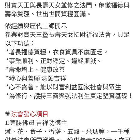
財寶天王與長壽天女並修之法門，象徵福德與
壽命雙運、世出世間資糧圓滿。
依經續與歷代上師開示
參與財寶天王暨長壽天女招財祈福法會，具足
以下功德：
*增長福德資糧，衣食資具不虞匱乏。
*事業順利、正財穩定、違緣漸減。
*壽命增上、健康改善
*發心與善願 滿願吉祥
*心不貪著，能以財富利益國家社會與眾生
*為修行、護持三寶與弘法利生奠定堅實基礎！
💗
法會發心項目
1:尊勝佛母 吉祥功德主
燈、花、食子、香塔、五穀、朵瑪等，一千種
供養法會所需資糧。一份供養金2000元，亦可