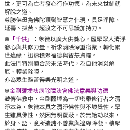
世，更可為亡者發心行作功德，為未來世鋪就
解脫之道。
尊勝佛母為佛陀頂髻智慧之化現，具足淨障、
延壽、拔苦、超渡之不可思議加持力。
☸️
「千供」
：象徵以廣大供養心，匯聚眾人清淨
發心與共修力量，祈求消除深重宿業，轉化累
世違緣，迅速積聚福德與智慧資糧。
此法門特別適合於末法時代，為自他消災解
厄、轉業除障，
亦為眾生離苦得樂光明之道。
☸️
金剛薩埵袪病除障法會佛法意義與功德
藏傳佛教中，金剛薩埵為一切密乘修行者之清
淨本尊，象徵本具之清淨佛性與不壞覺性。眾
生雖具佛性，然因無明覆蔽，於無始劫以來，
於身、語、意所造諸不善業與違緣障礙，積聚