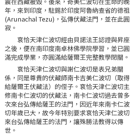
震在西藏被毀。後來，奇美仁波切在生命的晚
年，來到印度，駐錫於印度阿魯納查省的德祖
(Arunachal Tezu)，弘傳伏藏法門，並在此圓
寂。
袞恰天津仁波切經由貝諾法王認證與昇座
之後，便在南印度南卓林佛學院學習，並已圓
滿完成學業，亦圓滿給薩爾王完整教學閉關。
袞恰天津仁波切與謝仁波切是表兄弟關
係，同是尊貴的伏藏師南卡吉美仁波切（取得
給薩爾王伏藏法）的侄子。袞恰天津仁波切主
修南卡仁波切的伏藏法，南卡仁波切過去曾多
次來台弘傳給薩王的法門，因近年來南卡仁波
切年歲已大，故今年特別要求袞恰天津仁波切
來台弘傳給薩王的法門，讓殊勝法教得以傳
世。