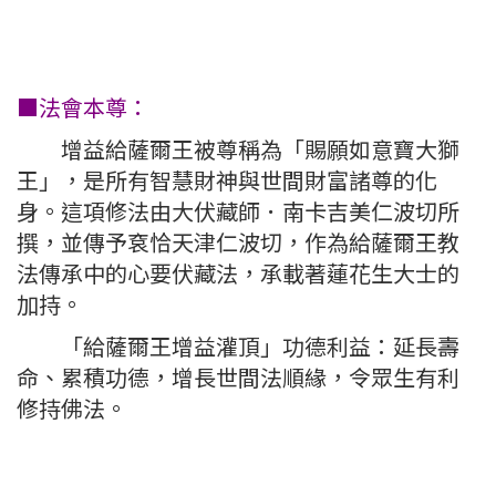
■法會本尊：
增益給薩爾王被尊稱為「賜願如意寶大獅
王」，是所有智慧財神與世間財富諸尊的化
身。這項修法由大伏藏師．南卡吉美仁波切所
撰，並傳予袞恰天津仁波切，作為給薩爾王教
法傳承中的心要伏藏法，承載著蓮花生大士的
加持。
「給薩爾王增益灌頂」功德利益：延長壽
命、累積功德，增長世間法順緣，令眾生有利
修持佛法。