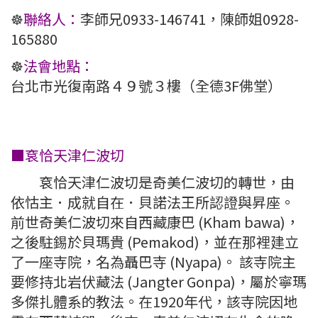
☸️
聯絡人：
李師兄0933-146741，陳師姐0928-
165880
☸️
法會地點：
台北市光復南路４９號３樓（全德3F佛堂）
■袞恰天津仁波切
袞恰天津仁波切是奇美仁波切的轉世，由
依怙主．成就自在．貝諾法王所認證與昇座。
前世奇美仁波切來自西藏康巴 (Kham bawa)，
之後駐錫於貝瑪貴 (Pemakod)，並在那裡建立
了一座寺院，名為聶巴寺 (Nyapa)。 該寺院主
要修持北岩伏藏法 (Jangter Gonpa)，屬於寧瑪
多傑扎體系的教法。在1920年代，該寺院因地