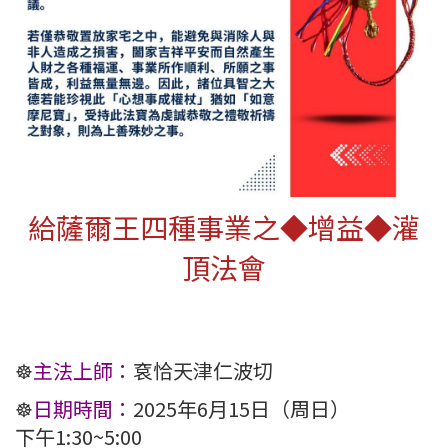
給薩爾王四種事業之◆增益◆灌
頂法會
☸️
主法上師：
袞恰天津仁波切
☸️
日期時間：
2025年6月15日（周日）
下午1:30~5:00