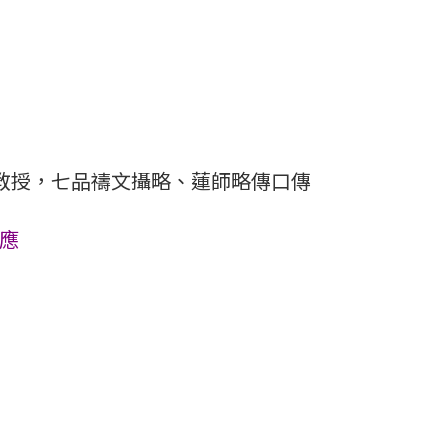
文〉教授，七品禱文攝略、蓮師略傳口傳
相應