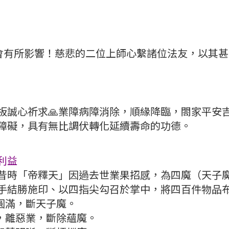
皆會有所影響！慈悲的二位上師心繫諸位法友，以其
板誠心祈求🙏業障病障消除，順緣降臨，閤家平安
障礙，具有無比調伏轉化延續壽命的功德。
利益
昔時「帝釋天」因過去世業果招感，為四魔（天子
手結勝施印、以四指尖勾召於掌中，將四百件物品
圓滿，斷天子魔。
，離惡業，斷除蘊魔。