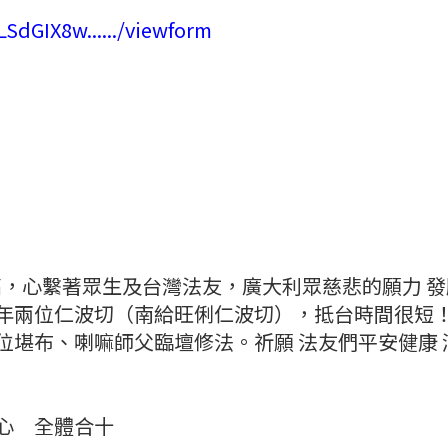
LSdGIX8w....../viewform
，心繫著眾生及台灣法友，廣大利眾慈悲的願力 發願
年兩位仁波切（南給旺俐仁波切），抵台時間很短！
位堪布、喇嘛師父臨壇修法。祈願 法友們平安健康 
全體合十