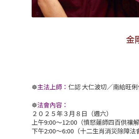
金
☸️
主法上師：
仁認 大仁波切／南給旺
☸️
法會內容：
２０２５年３月８日（週六）
上午9:00～12:00（憤怒蓮師四百供禳
下午2:00～6:00（十二生肖消災除障法