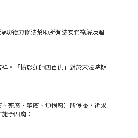
甚深功德力修法幫助所有法友們禳解及迴
吉祥。「憤怒蓮師四百供」對於末法時期
魔、死魔、蘊魔、煩惱魔）所侵擾，祈求
布施予四魔：