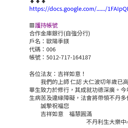
⬇️⬇️⬇️
https://docs.google.com/....../1FAIpQ
🟥
護持帳號
合作金庫銀行(自強分行)
戶名：歐陽季鎂
代碼：006
帳號：5012-717-164187
各位法友：吉祥如意！
我們的上師 仁認 大仁波切年歲已高
畢生致力於修行，其成就功德深廣。今
生病苦及違緣障礙，法會將帶領不丹多
誠摯祝福您
吉祥如意 福慧圓滿
不丹利生大樂中心 