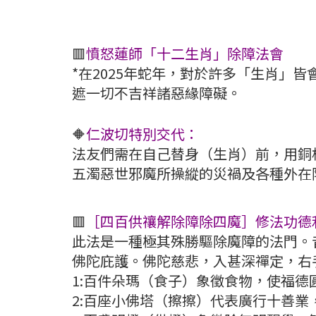
🟥
憤怒蓮師「十二生肖」除障法會
*在2025年蛇年，對於許多「生肖」
遮一切不吉祥諸惡緣障礙。
🔶️
仁波切特別交代：
法友們需在自己替身（生肖）前，用銅
五濁惡世邪魔所操縱的災禍及各種外在
🟥
［四百供禳解除障除四魔］修法功德
此法是一種極其殊勝驅除魔障的法門。
佛陀庇護。佛陀慈悲，入甚深禪定，右
1:百件朵瑪（食子）象徵食物，使福德
2:百座小佛塔（擦擦）代表廣行十善業