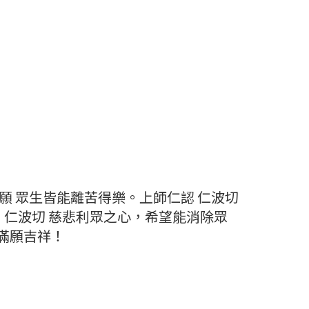
 眾生皆能離苦得樂。上師仁認 仁波切
仁波切 慈悲利眾之心，希望能消除眾
滿願吉祥！