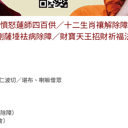
憤怒蓮師四百供／十二生肖禳解除障
剛薩埵袪病除障／財寶天王招財祈福
俐仁波切／堪布、喇嘛僧眾
解除障）
會）