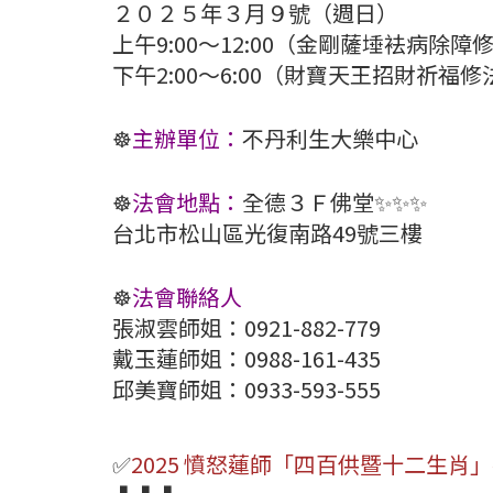
２０２５年３月９號（週日）
上午9:00～12:00（金剛薩埵袪病除障
下午2:00～6:00（財寶天王招財祈福修
☸️
主辦單位：
不丹利生大樂中心
☸️
法會地點：
全德３Ｆ佛堂✨️✨️✨️
台北市松山區光復南路49號三樓
☸️
法會聯絡人
張淑雲師姐：0921-882-779
戴玉蓮師姐：0988-161-435
邱美寶師姐：0933-593-555
✅️
2025 憤怒蓮師「四百供暨十二生