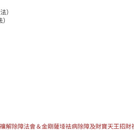
修法）
法）
肖」禳解除障法會＆金剛薩埵袪病除障及財寶天王招財