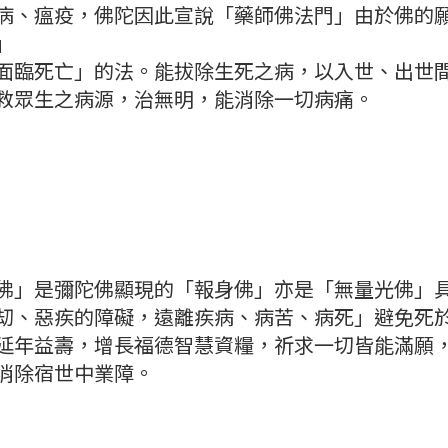
病、瘟疫，佛陀因此宣說「藥師佛法門」由於佛的
」
面臨死亡」的法。能拔除生死之病，以入世、出世
救眾生之病源，治無明，能消除一切病痛。
佛」是彌陀佛顯現的「報身佛」亦是「無量光佛」
刧、惡疾的障礙，遠離疾病、病苦、病死」避免死
延年益壽，增長福德智慧資糧，祈求一切皆能滿願
消除宿世中業障。