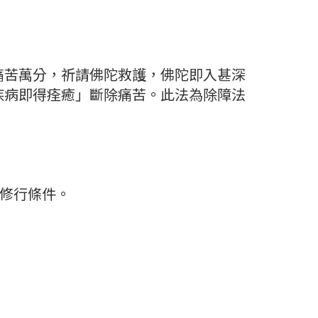
痛苦萬分，祈請佛陀救護，佛陀即入甚深
疾病即得痊癒」斷除痛苦。此法為除障法
的修行條件。