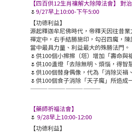
【四百供12生肖禳解大除障法會】 對
🌷
9/27早上10:00-下午5:00
【功德利益】
源起釋迦牟尼佛時代，帝釋天因往昔業
禪定中，右手結勝施印，勾召四魔，陳
當中最具力量、利益最大的殊勝法門。
🌷供100個小擦擦（塔）增加「壽命
🌷供100盞燈「去除無明、煩惱，得
🌷供100個替身偶像，代為「消除災
🌷供100個食子消除「天子魔」所造
————————————
【藥師祈福法會】
🌷
9/28早上10:00-12:00
【功德利益】