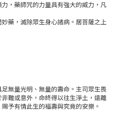
願力，藥師咒的力量具有強大的威力，凡
間妙藥，滅除眾生身心諸病。居菩薩之上
具足無量光明、無量的壽命。主司眾生畏
於非難或意外，命終得以往生淨土，遠離
，賜予有情此生的福壽與究竟的安樂。