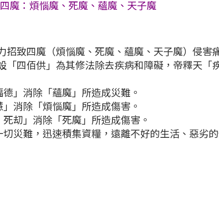
治四魔：煩惱魔、死魔、蘊魔、天子魔
力招致四魔（煩惱魔、死魔、蘊魔、天子魔）侵害
設「四佰供」為其修法除去疾病和障礙，帝釋天「
與福德」消除「蘊魔」所造成災難。
智慧」消除「煩惱魔」所造成傷害。
禍、死刧」消除「死魔」所造成傷害。
成一切災難，迅速積集資糧，遠離不好的生活、惡劣