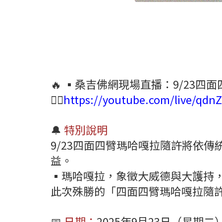
🔥 ▪️桑吉佛網現場直播：9/23
👉🏻
https://youtube.com/live/qd
🔔
特別說明
9/23四面四臂瑪哈嘎拉隨許將依
益。
▪️瑪哈嘎拉，象徵大威德與大護持
此次殊勝的「四面四臂瑪哈嘎拉隨
📅
日期：
2025年9月23日（星期二