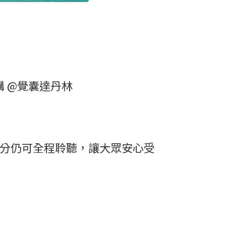
講 @覺囊達丹林
部分仍可全程聆聽，讓大眾安心受