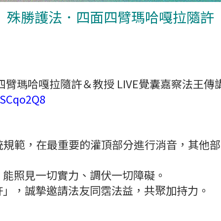
殊勝護法．四面四臂瑪哈嘎拉隨許
四面四臂瑪哈嘎拉隨許＆教授 LIVE覺囊嘉察法王傳
nZSCqo2Q8
傳統規範，在最重要的灌頂部分進行消音，其他
，能照見一切實力、調伏一切障礙。
許」，誠摯邀請法友同霑法益，共聚加持力。
）