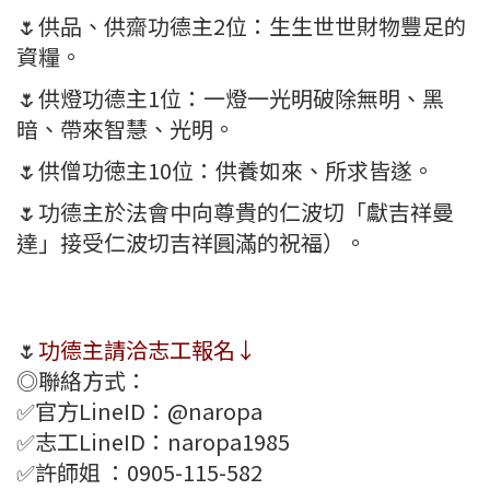
🌷供品、供齋功德主2位：生生世世財物豐足的
資糧。
🌷供燈功德主1位：一燈一光明破除無明、黑
暗、帶來智慧、光明。
🌷供僧功徳主10位：供養如來、所求皆遂。
🌷功德主於法會中向尊貴的仁波切「獻吉祥曼
達」接受仁波切吉祥圓滿的祝福）。
🌷
功德主請洽志工報名↓
◎聯絡方式：
✅官方LineID：@naropa
✅志工LineID：naropa1985
✅許師姐 ：0905-115-582