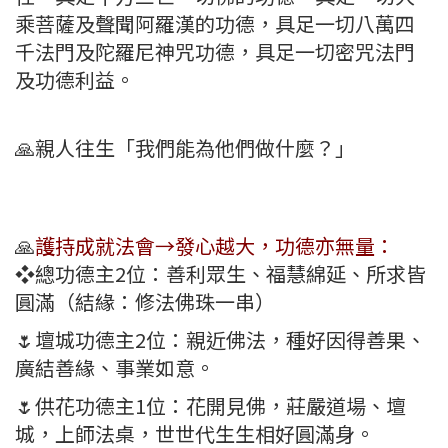
乘菩薩及聲聞阿羅漢的功德，具足一切八萬四
千法門及陀羅尼神咒功德，具足一切密咒法門
及功德利益。
🙏親人往生「我們能為他們做什麼？」
🙏
護持成就法會→發心越大，功德亦無量：
❖總功德主2位：善利眾生、福慧綿延、所求皆
圓滿（結緣：修法佛珠一串）
🌷壇城功德主2位：親近佛法，種好因得善果、
廣結善緣、事業如意。
🌷供花功德主1位：花開見佛，莊嚴道場、壇
城，上師法桌，世世代生生相好圓滿身。