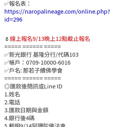
✅報名表：
https://naropalineage.com/online.php?
id=296
🌷
線上報名9/13晚上12點截止報名
===== ====== =====
✅新光銀行 基隆分行/代碼103
✅帳戶：0709-10000-6016
✅戶名: 那若子續佛學會
===== ====== =====
◎匯款後簡訊或Line ID
1.姓名
2.電話
3.匯款日期與金額
4.銀行後4碼
5.載明9/14阿彌陀佛法會