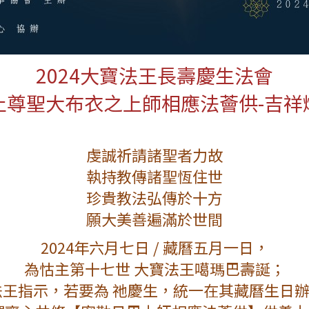
2024大寶法王長壽慶生法會
止尊聖大布衣之上師相應法薈供-吉祥
虔誠祈請諸聖者力故
執持教傳諸聖恆住世
珍貴教法弘傳於十方
願大美善遍滿於世間
2024年六月七日 / 藏曆五月一日，
為怙主第十七世 大寶法王噶瑪巴壽誕；
法王指示，若要為 祂慶生，統一在其藏曆生日