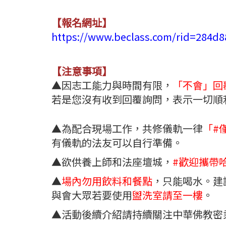
【報名網址】
https://www.beclass.com/rid=284d
【注意事項】
▲因志工能力與時間有限，
「不會」回
若是您沒有收到回覆詢問，表示一切順
▲為配合現場工作，共修儀軌一律
「#
有儀軌的法友可以自行準備。
▲欲供養上師和法座壇城，
#歡迎攜帶
▲
場內勿用飲料和餐點
，只能喝水。建
與會大眾若要使用
盥洗室請至一樓
。
▲活動後續介紹請持續關注中華佛教密