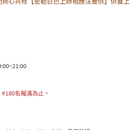
們齊心共修【密勒日巴上師相應法薈供】供養
0~21:00
#180名報滿為止。