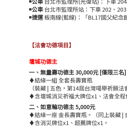
￭公車
台北市監理所(光復站)：下車 204、
￭公車
台北市監理所站：下車 202、203、
￭捷運
板南線(藍線)：「BL17國父紀
【法會功德項目】
壇城功德主
一、無量壽功德主 30,000元 [僅限三名]
♦結緣一組 全套長壽寶瓶
（裝藏 | 五色，第14屆台灣噶舉祈願
♦含壇城消災祈福大牌位x1、法會全程
二、如意輪功德主 5,000元
♦結緣一座 金長壽寶瓶。（同上裝藏 | 
♦含消災牌位x1、超薦牌位x1。