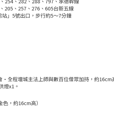
254、282、288、797、承德幹線
205、257、276、605台新五線
念館站」5號出口，步行約5～7分鐘
法會·全程壇城主法上師與數百位僧眾加持，約16cm
供燈x1。
金色，約16cm高）