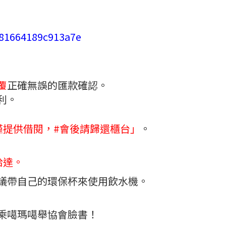
881664189c913a7e
覆
正確無誤的匯款確認。
利。
僅提供借閱，#會後請歸還櫃台」
。
哈達。
議帶自己的環保杯來使用飲水機。
乘噶瑪噶舉協會臉書！