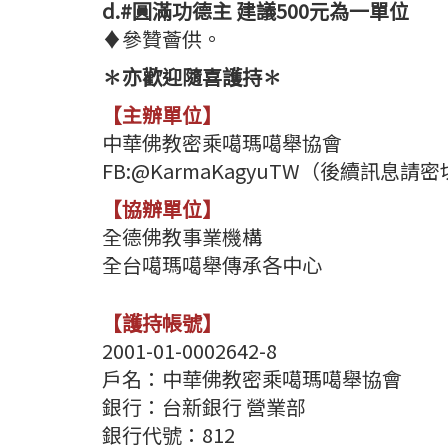
d.#圓滿功德主 建議500元為一單位
♦參贊薈供。
✽亦歡迎隨喜護持✽
【主辦單位】
中華佛教密乘噶瑪噶舉協會
FB:@KarmaKagyuTW（後續訊息請
【協辦單位】
全德佛教事業機構
全台噶瑪噶舉傳承各中心
【護持帳號】
2001-01-0002642-8
戶名：中華佛教密乘噶瑪噶舉協會
銀行：台新銀行 營業部
銀行代號：812