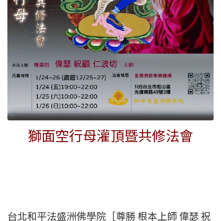
獅面空行母灌頂暨共修法會
台北和平法盛洲佛學院［尊勝 根本上師 偉瑟 祝