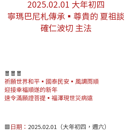
2025.02.01 大年初四
寧瑪巴尼札傳承▪尊貴的 夏祖談
確仁波切 主法
🧧🧧🧧
祈願世界和平▪國泰民安▪風調雨順
迎接幸福順遂的新年
速令滿願證菩提▪福澤現世災病遠
🟥
日期：
2025.02.01（大年初四，週六）