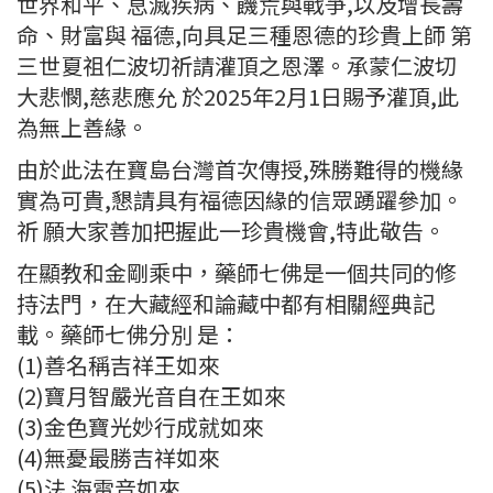
世界和平、息滅疾病、饑荒與戰爭,以及增長壽
命、財富與 福德,向具足三種恩德的珍貴上師 第
三世夏祖仁波切祈請灌頂之恩澤。承蒙仁波切
大悲憫,慈悲應允 於2025年2月1日賜予灌頂,此
為無上善緣。
由於此法在寶島台灣首次傳授,殊勝難得的機緣
實為可貴,懇請具有福德因緣的信眾踴躍參加。
祈 願大家善加把握此一珍貴機會,特此敬告。
在顯教和金剛乘中，藥師七佛是一個共同的修
持法門，在大藏經和論藏中都有相關經典記
載。藥師七佛分別 是：
(1)善名稱吉祥王如來
(2)寶月智嚴光音自在王如來
(3)金色寶光妙行成就如來
(4)無憂最勝吉祥如來
(5)法 海雷音如來