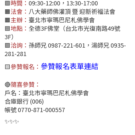
🟩
時間：
09:30-12:00，13:30-17:00
🟧
法會：
八大藥師佛灌頂 暨 迎新祈福法會
🟧
主辦：
臺北市寧瑪巴尼札佛學會
🟦
地點：
全德3F佛堂（台北市光復南路49號
3F）
🟪
洽詢：
孫師兄 0987-221-601，湯師兄 0935-
281-281
參贊報名表單連結
🟨
參贊報名：
🔴
隨喜參贊：
戶名：臺北市寧瑪巴尼札佛學會
合庫銀行 (006)
帳號 0770-871-000557
✨️✨✨️