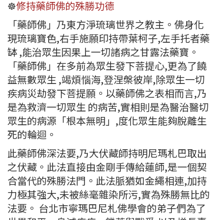
☸️️
修持藥師佛的殊勝功德
「藥師佛」乃東方淨琉璃世界之教主。佛身化
現琉璃寶色,右手施願印持帶葉柯子,左手托者藥
缽 ,能治眾生因果上一切諸病之甘露法藥寶。
「藥師佛」在多前為眾生發下菩提心,更為了饒
益無數眾生 ,竭煩惱海,登涅槃彼岸,除眾生一切
疾病災劫發下菩提願。以藥師佛之表相而言,乃
是為救濟一切眾生 的病苦,實相則是為醫治醫切
眾生的病源「根本無明」,度化眾生能夠脫離生
死的輪迴。
此藥師佛深法要,乃大伏藏師持明尼瑪札巴取出
之伏藏。此法直接由金剛手傳給蓮師,是一個契
合當代的殊勝法門。此法脈猶如金繩相連,加持
力極其強大,未被絲毫雜染所污,實為殊勝無比的
法要。 台北市寧瑪巴尼札佛學會的弟子們為了