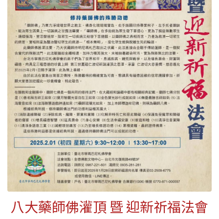
八大藥師佛灌頂 暨 迎新祈福法會